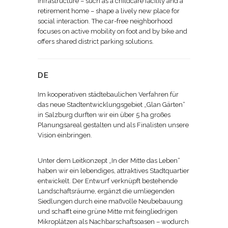
infrastructure – such as a childcare facility and a
retirement home – shape a lively new place for
social interaction. The car-free neighborhood
focuses on active mobility on foot and by bike and
offers shared district parking solutions.
DE
Im kooperativen städtebaulichen Verfahren für
das neue Stadtentwicklungsgebiet „Glan Gärten“
in Salzburg durften wir ein über 5 ha großes
Planungsareal gestalten und als Finalisten unsere
Vision einbringen.
Unter dem Leitkonzept „In der Mitte das Leben“
haben wir ein lebendiges, attraktives Stadtquartier
entwickelt. Der Entwurf verknüpft bestehende
Landschaftsräume, ergänzt die umliegenden
Siedlungen durch eine maßvolle Neubebauung
und schafft eine grüne Mitte mit feingliedrigen
Mikroplätzen als Nachbarschaftsoasen – wodurch