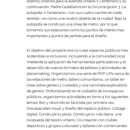
diseños urbanos para la avenida urbana V Centenario y su
continuación, Padre Castellanos en la Circunscipción 3. La
autopista V Centenario—con sus cuatro carriles en cada
sentido—es como una cicatriz abierta de la ciudad. Bajo la
autopista se construyó una línea de metro, por lo que
tomamos sus estaciones como los puntos de interés más
importantes y puntos de partida para el diseño.
El objetivo del proyecto era co-crear espacios públicos más
sostenibles e inclusivos, incluyendo a la comunidad local
mediante la aplicación de herramientas participativas y el
desarrollo de nuevos formatos de talleres y actividades de
placemaking. Organizamos una serie de POP-UPs cerca de
las estaciones de metro, tallers comunitarios, un taller en
línea sobre género y cuidados y una caminata exploratorio
de género. Profundizando en el codiseño de los espacios
públicos, organizamos actividades en torno a los siguientes
temas: Bici y recorrido en bicicleta por primera vez,
Discapacidad visual y diseño del espacio público, Collage
digital, Construye tu plaza, Construye tu ruta diaria, una
búsqueda del tesoro urbano, Co-creación con clubes
deportivos y grupos culturales y talleres con comerciantes