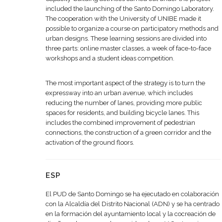
included the launching of the Santo Domingo Laboratory.
The cooperation with the University of UNIBE made it
possible to organize a course on participatory methods and
urban designs. These learning sessions are divided into
three parts: online master classes, a week of face-to-face
workshops and a student ideas competition.
The most important aspect of the strategy is to turn the
expressway into an urban avenue, which includes
reducing the number of lanes, providing more public
spaces for residents, and building bicycle lanes. This
includes the combined improvement of pedestrian
connections, the construction of a green corridor and the
activation of the ground floors.
ESP
El PUD de Santo Domingo se ha ejecutado en colaboración
con la Alcaldía del Distrito Nacional (ADN) y se ha centrado
en la formación del ayuntamiento local y la cocreación de