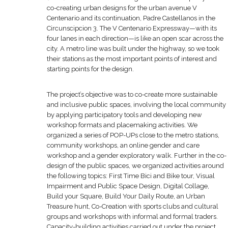
co-creating urban designs for the urban avenue V
Centenario and its continuation, Padre Castellanos in the
Circunscipcion 3. The V Centenario Expressway—with its
four lanes in each direction—is like an open scar across the
city. A metro line was built under the highway, so we took
their stations as the most important points of interest and
starting points for the design.
The project’s objective was to co-create more sustainable
and inclusive public spaces, involving the local community
by applying participatory tools and developing new
workshop formats and placemaking activities. We
organized a series of POP-UPs close to the metro stations,
community workshops, an online gender and care
workshop and a gender exploratory walk. Further in the co-
design of the public spaces, we organized activities around
the following topics: First Time Bici and Bike tour, Visual
Impairment and Public Space Design, Digital Collage,
Build your Square, Build Your Daily Route, an Urban
Treasure hunt, Co-Creation with sports clubs and cultural
groups and workshops with informal and formal traders.
Capacity-building activities carried out under the project