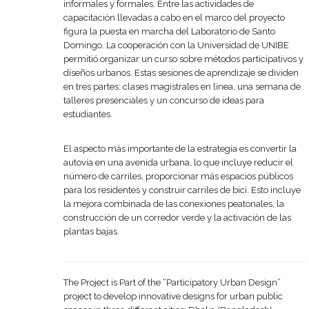
informales y formales. Entre las actividades de
capacitación llevadas a cabo en el marco del proyecto
figura la puesta en marcha del Laboratorio de Santo
Domingo. La cooperación con la Universidad de UNIBE
permitió organizar un curso sobre métodos participativos y
diseños urbanos. Estas sesiones de aprendizaje se dividen
en tres partes: clases magistrales en línea, una semana de
talleres presenciales y un concurso de ideas para
estudiantes.
El aspecto más importante de la estrategia es convertir la
autovía en una avenida urbana, lo que incluye reducir el
número de carriles, proporcionar más espacios públicos
para los residentes y construir carriles de bici. Esto incluye
la mejora combinada de las conexiones peatonales, la
construcción de un corredor verde y la activación de las
plantas bajas.
The Project is Part of the “Participatory Urban Design”
project to develop innovative designs for urban public