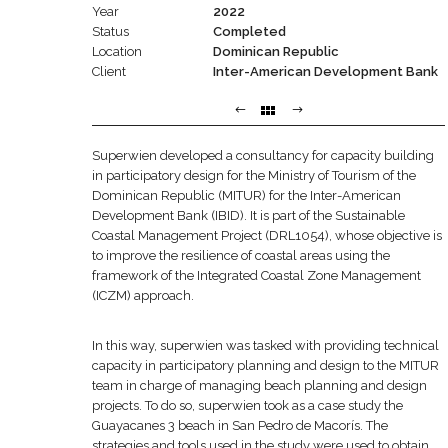
Year
2022
Status
Completed
Location
Dominican Republic
Client
Inter-American Development Bank
Superwien developed a consultancy for capacity building
in participatory design for the Ministry of Tourism of the
Dominican Republic (MITUR) for the Inter-American
Development Bank (IBID). It is part of the Sustainable
Coastal Management Project (DRL1054), whose objective is
to improve the resilience of coastal areas using the
framework of the Integrated Coastal Zone Management
(ICZM) approach.
In this way, superwien was tasked with providing technical
capacity in participatory planning and design to the MITUR
team in charge of managing beach planning and design
projects. To do so, superwien took as a case study the
Guayacanes 3 beach in San Pedro de Macorís. The
strategies and tools used in the study were used to obtain