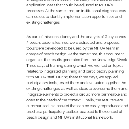
application ideas that could be adjusted to MITUR’s
processes. At the same time, an institutional diagnosis was
carried out to identify implementation opportunities and
existing challenges.
As part of this consultancy and the analysis of Guayacanes
3 beach, lessons learned were extracted and proposed
tools were developed to be used by the MITUR team in
charge of beach design. At the same time, this document
organizes the results generated from the Knowledge Week.
Three days of training during which we worked on topics
related to integrated planning and participatory planning
with MITUR staff. During these three days, we applied
participatory tools, tested them and evaluated together the
existing challenges, as well as ideas to overcome them and
integrate elements to project a circuit more permeable and
open to the needs of the context. Finally, the results were
summarized in a booklet that can be easily reproduced and
used as a participatory toolbox, adapted to the context of
beach design and MITUR’s institutional framework.