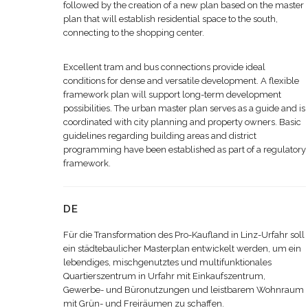
followed by the creation of a new plan based on the master
plan that will establish residential space to the south,
connecting to the shopping center.
Excellent tram and bus connections provide ideal
conditions for dense and versatile development. A flexible
framework plan will support long-term development
possibilities. The urban master plan serves as a guide and is
coordinated with city planning and property owners. Basic
guidelines regarding building areas and district
programming have been established as part of a regulatory
framework.
DE
Für die Transformation des Pro-Kaufland in Linz-Urfahr soll
ein städtebaulicher Masterplan entwickelt werden, um ein
lebendiges, mischgenutztes und multifunktionales
Quartierszentrum in Urfahr mit Einkaufszentrum,
Gewerbe- und Büronutzungen und leistbarem Wohnraum
mit Grün- und Freiräumen zu schaffen.