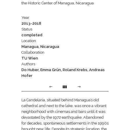
the Historic Center of Managua, Nicaragua
Year
2013-2018
Status
completed
Location
Managua, Nicaragua
Collaboration
TU Wien
Authors
Do Huber, Emma Grün, Roland Krebs, Andreas
Hofer
La Candelaria, situated behind Managua’s old
cathedral and next to the lake, was once a vibrant
neighborhood with cinemas and bars until it was
devastated by the 1972 earthquake. Abandoned
for decades, spontaneous settlements in the 1990s
brought new life. Despite its strategic location, the