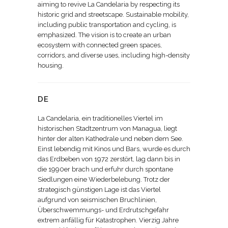
aiming to revive La Candelaria by respecting its
historic grid and streetscape. Sustainable mobility,
including public transportation and cycling, is
emphasized. The vision is to create an urban
ecosystem with connected green spaces,
corridors, and diverse uses, including high-density
housing.
DE
La Candelaria, ein traditionelles Viertel im
historischen Stadtzentrum von Managua, liegt
hinter der alten Kathedrale und neben dem See.
Einst lebendig mit Kinos und Bars, wurde es durch
das Erdbeben von 1972 zerstört, lag dann bis in
die 1990er brach und erfuhr durch spontane
Siedlungen eine Wiederbelebung. Trotz der
strategisch günstigen Lage ist das Viertel
aufgrund von seismischen Bruchlinien,
Überschwemmungs- und Erdrutschgefahr
extrem anfällig für Katastrophen. Vierzig Jahre